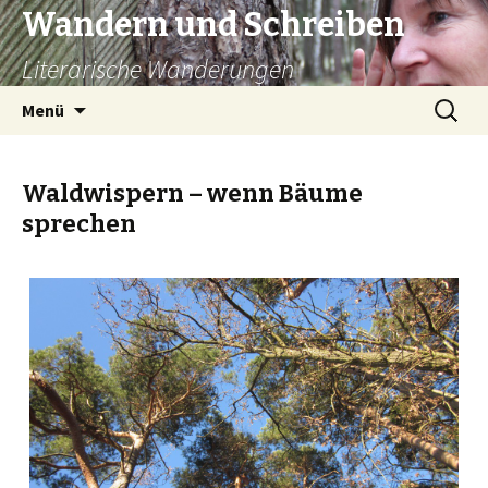
Wandern und Schreiben
Literarische Wanderungen
Zum
Suche
Menü
Inhalt
nach:
springen
Waldwispern – wenn Bäume
sprechen