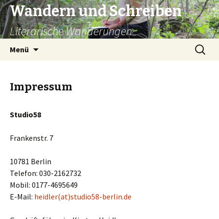
Wandern und Schreiben
Literarische Wanderungen
Zum
Suche
Menü
Inhalt
nach:
springen
Impressum
Studio58
Frankenstr. 7
10781 Berlin
Telefon: 030-2162732
Mobil: 0177-4695649
E-Mail:
heidler(at)studio58-berlin.de