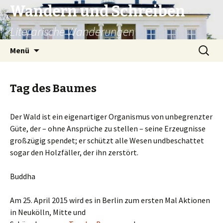
Wandern und Schreiben
Literarische Wanderungen
Zum
Suche
Menü
Inhalt
nach:
springen
Tag des Baumes
Der Wald ist ein eigenartiger Organismus von unbegrenzter
Güte, der – ohne Ansprüche zu stellen – seine Erzeugnisse
großzügig spendet; er schützt alle Wesen undbeschattet
sogar den Holzfäller, der ihn zerstört.
Buddha
Am 25. April 2015 wird es in Berlin zum ersten Mal Aktionen
in Neukölln, Mitte und